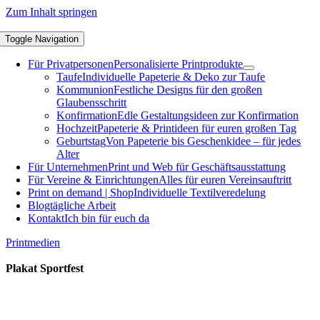
Zum Inhalt springen
Toggle Navigation
Für Privatpersonen
Personalisierte Printprodukte
Taufe
Individuelle Papeterie & Deko zur Taufe
Kommunion
Festliche Designs für den großen
Glaubensschritt
Konfirmation
Edle Gestaltungsideen zur Konfirmation
Hochzeit
Papeterie & Printideen für euren großen Tag
Geburtstag
Von Papeterie bis Geschenkidee – für jedes
Alter
Für Unternehmen
Print und Web für Geschäftsausstattung
Für Vereine & Einrichtungen
Alles für euren Vereinsauftritt
Print on demand | Shop
Individuelle Textilveredelung
Blog
tägliche Arbeit
Kontakt
Ich bin für euch da
Printmedien
Plakat Sportfest