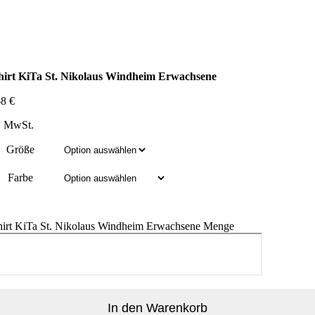
hirt KiTa St. Nikolaus Windheim Erwachsene
68
€
l. MwSt.
Größe
Farbe
hirt KiTa St. Nikolaus Windheim Erwachsene Menge
In den Warenkorb