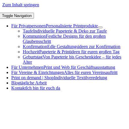
Zum Inhalt springen
Toggle Navigation
Für Privatpersonen
Personalisierte Printprodukte
Taufe
Individuelle Papeterie & Deko zur Taufe
Kommunion
Festliche Designs für den großen
Glaubensschritt
Konfirmation
Edle Gestaltungsideen zur Konfirmation
Hochzeit
Papeterie & Printideen für euren großen Tag
Geburtstag
Von Papeterie bis Geschenkidee – für jedes
Alter
Für Unternehmen
Print und Web für Geschäftsausstattung
Für Vereine & Einrichtungen
Alles für euren Vereinsauftritt
Print on demand | Shop
Individuelle Textilveredelung
Blog
tägliche Arbeit
Kontakt
Ich bin für euch da