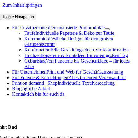
Zum Inhalt springen
Toggle Navigation
Für Privatpersonen
Personalisierte Printprodukte
Taufe
Individuelle Papeterie & Deko zur Taufe
Kommunion
Festliche Designs für den großen
Glaubensschritt
Konfirmation
Edle Gestaltungsideen zur Konfirmation
Hochzeit
Papeterie & Printideen für euren großen Tag
Geburtstag
Von Papeterie bis Geschenkidee – für jedes
Alter
Für Unternehmen
Print und Web für Geschäftsausstattung
Für Vereine & Einrichtungen
Alles für euren Vereinsauftritt
Print on demand | Shop
Individuelle Textilveredelung
Blog
tägliche Arbeit
Kontakt
Ich bin für euch da
hirt Dad
ß mit zweifarbigem Druck (sand+schwarz)