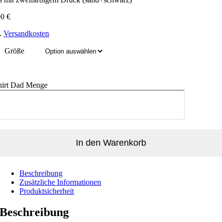
90
€
l.
Versandkosten
Größe
hirt Dad Menge
In den Warenkorb
Beschreibung
Zusätzliche Informationen
Produktsicherheit
Beschreibung