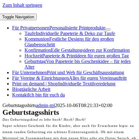
Zum Inhalt springen
Toggle Navigation
Für Privatpersonen
Personalisierte Printprodukte
Taufe
Individuelle Papeterie & Deko zur Taufe
Kommunion
Festliche Designs für den großen
Glaubensschritt
Konfirmation
Edle Gestaltungsideen zur Konfirmation
Hochzeit
Papeterie & Printideen für euren großen Tag
Geburtstag
Von Papeterie bis Geschenkidee – für jedes
Alter
Für Unternehmen
Print und Web für Geschäftsausstattung
Für Vereine & Einrichtungen
Alles für euren Vereinsauftritt
Print on demand | Shop
Individuelle Textilveredelung
Blog
tägliche Arbeit
Kontakt
Ich bin für euch da
Geburtstagsshirts
admin-rpl
2025-10-06T08:21:33+02:00
Geburtstagsshirts
Das Geburtstagskind es lebe hoch! Hoch! Hoch!
Super schönes Geschenk für die Kinder, aber auch für Erwachsene bspw. zu
einem runden Geburtstag ein schönes Erinnerungsstück. Ob mit einem
Wortspiel im Zusammenhang mit dem neuen Alter oder ein flotter Spruch, ob